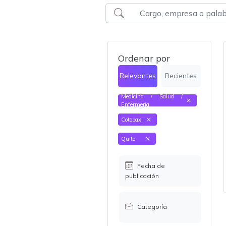
Ordenar por
Relevantes
Recientes
Medicina / Salud /
Enfermería
Cotopaxi
Quito
Fecha de
publicación
Categoría