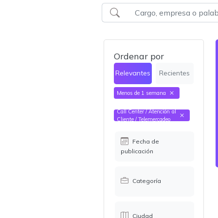
Ordenar por
Relevantes
Recientes
Menos de 1 semana
Call Center / Atención al
Cliente / Telemercadeo
Fecha de
publicación
Categoría
Ciudad